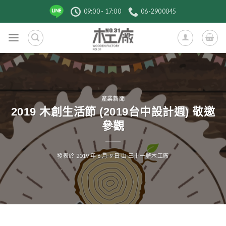
跳
09:00 - 17:00
06-2900045
到
內
容
產業新聞
2019 木創生活節 (2019台中設計週) 敬邀
參觀
發表於
2019 年 6 月 9 日
由
三十一號木工廠