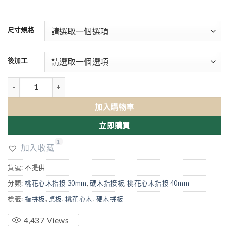
尺寸規格
後加工
桃花心木暗齒指拼 (210 x 90 x 4cm、175 x 81 x 4cm、154 x 75 x 
加入購物車
立即購買
4
1
1
加入收藏
貨號:
不提供
分類:
桃花心木指接 30mm
,
硬木指接板
,
桃花心木指接 40mm
標籤:
指拼板
,
桌板
,
桃花心木
,
硬木拼板
4,437
Views