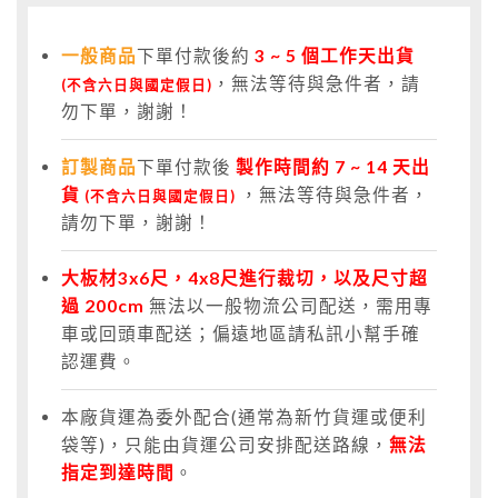
一般商品
下單付款後約
3
~ 5 個工作天出貨
，無法等待與急件者，請
(不含六日與國定假日)
勿下單，謝謝！
訂製商品
下單付款後
製作時間約 7 ~ 14 天出
貨
，無法等待與急件者，
(不含六日與國定假日)
請勿下單，謝謝！
大板材3x6尺，4x8尺進行裁切，以及尺寸超
過 200cm
無法以一般物流公司配送，需用專
車或回頭車配送；偏遠地區請私訊小幫手確
認運費。
本廠貨運為委外配合(通常為新竹貨運或便利
袋等)，只能由貨運公司安排配送路線，
無法
指定到達時間
。