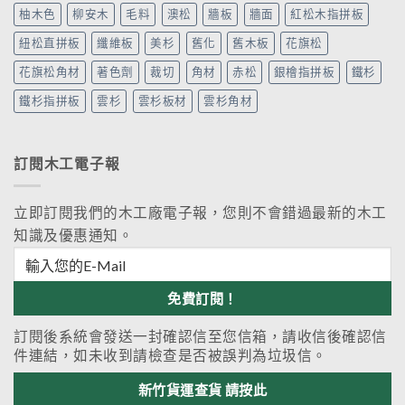
柚木色
柳安木
毛料
澳松
牆板
牆面
紅松木指拼板
紐松直拼板
纖維板
美杉
舊化
舊木板
花旗松
花旗松角材
著色劑
裁切
角材
赤松
銀檜指拼板
鐵杉
鐵杉指拼板
雲杉
雲杉板材
雲杉角材
訂閱木工電子報
立即訂閱我們的木工廠電子報，您則不會錯過最新的木工
知識及優惠通知。
訂閱後系統會發送一封確認信至您信箱，請收信後確認信
件連結，如未收到請檢查是否被誤判為垃圾信。
新竹貨運查貨 請按此