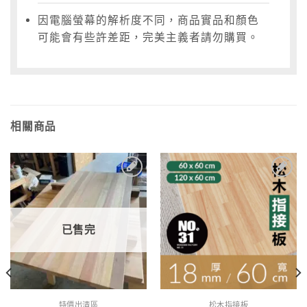
因電腦螢幕的解析度不同，商品實品和顏色
可能會有些許差距，完美主義者請勿購買。
相關商品
2
加入
加入
到收
到收
藏清
藏清
單
單
已售完
特價出清區
松木指接板