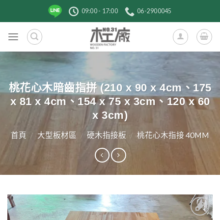
跳
09:00 - 17:00
06-2900045
到
內
容
桃花心木暗齒指拼 (210 x 90 x 4cm、175
x 81 x 4cm、154 x 75 x 3cm、120 x 60
x 3cm)
首頁
/
大型板材區
/
硬木指接板
/
桃花心木指接 40MM
4
1
1
加入