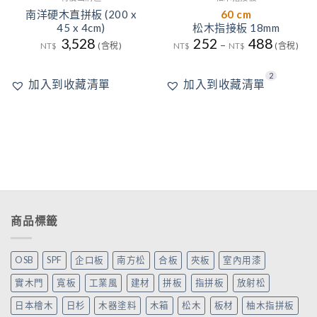
南洋硬木直拼板 (200 x
60 cm
45 x 4cm)
松木指接板 18mm
3,528
252
488
–
NT$
(含稅)
NT$
NT$
(含稅)
2
加入到收藏清單
加入到收藏清單
商品標籤
OSB
SPF
企口板
南方松
合板
夾板
室內用漆
實木門
寬板
工業風
建材
拼板
指拼板
放射松
日本檜木
日杉
木器塗料
木箱
松木
板材
柚木指拼板