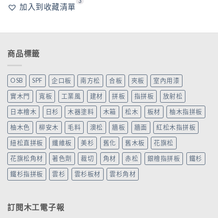
3
加入到收藏清單
商品標籤
OSB
SPF
企口板
南方松
合板
夾板
室內用漆
實木門
寬板
工業風
建材
拼板
指拼板
放射松
日本檜木
日杉
木器塗料
木箱
松木
板材
柚木指拼板
柚木色
柳安木
毛料
澳松
牆板
牆面
紅松木指拼板
紐松直拼板
纖維板
美杉
舊化
舊木板
花旗松
花旗松角材
著色劑
裁切
角材
赤松
銀檜指拼板
鐵杉
鐵杉指拼板
雲杉
雲杉板材
雲杉角材
訂閱木工電子報