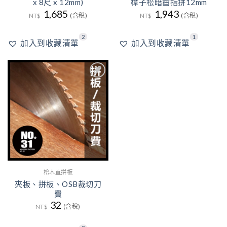
x 8尺 x 12mm)
樟子松暗齒指拼12mm
1,685
1,943
NT$
(含稅)
NT$
(含稅)
2
1
加入到收藏清單
加入到收藏清單
3
加入
到收
藏清
單
松木直拼板
夾板、拼板、OSB裁切刀
費
32
NT$
(含稅)