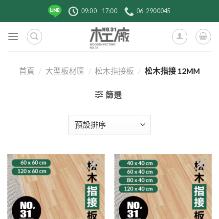
跳
09:00 - 17:00
06-2900045
到
內
容
首頁
/
大型板材區
/
松木指接板
/
松木指接 12MM
篩選
2
1
加入
加入
到收
到收
藏清
藏清
單
單