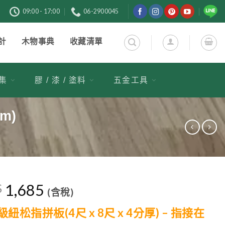
購
09:00 - 17:00
06-2900045
計
木物事典
收藏清單
市集
膠 / 漆 / 塗料
五金工具
m)
1,685
$
(含稅)
 級紐松指拼板(4尺 x 8尺 x 4分厚) – 指接在