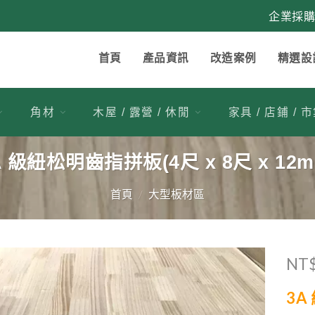
企業採
首頁
產品資訊
改造案例
精選設
角材
木屋 / 露營 / 休閒
家具 / 店鋪 / 
A 級紐松明齒指拼板(4尺 x 8尺 x 12m
首頁
/
大型板材區
NT
2
加入
3A
收藏