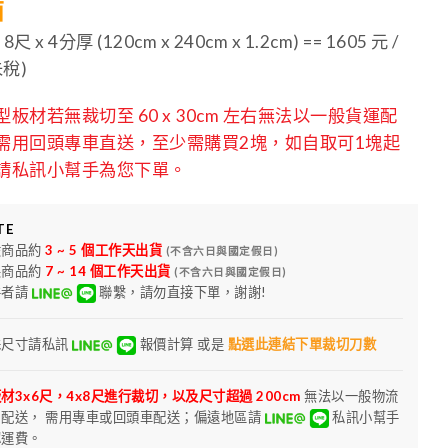
面
 8尺 x 4分厚 (120cm x 240cm x 1.2cm) == 1605 元 /
未稅)
型板材若無裁切至 60 x 30cm 左右無法以一般貨運配
需用回頭專車直送，至少需購買2塊，如自取可1塊起
請私訊小幫手為您下單。
TE
般商品約
3 ~ 5 個工作天出貨
(不含六日與國定假日)
製商品約
7 ~ 14 個工作天出貨
(不含六日與國定假日)
件者請
聯繫，請勿直接下單，謝謝!
殊尺寸請私訊
報價計算 或是
點選此連結下單裁切刀數
材3x6尺，4x8尺進行裁切，以及尺寸超過 200cm
無法以一般物流
司配送， 需用專車或回頭車配送；偏遠地區請
私訊小幫手
認運費。