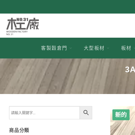
跳
到
內
容
客製穀倉門
大型板材
板材
3
新的
商品分類