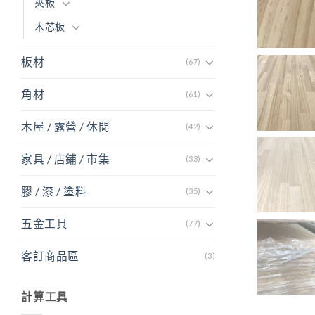
夾板
木芯板
板材
(67)
角材
(61)
木屋 / 露營 / 休閒
(42)
家具 / 店鋪 / 市集
(33)
膠 / 漆 / 塗料
(35)
五金工具
(77)
客訂商品區
(3)
計算工具