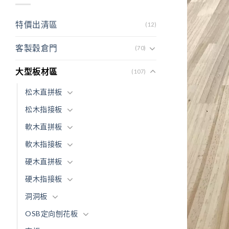
特價出清區
(12)
客製穀倉門
(70)
大型板材區
(107)
松木直拼板
松木指接板
軟木直拼板
軟木指接板
硬木直拼板
硬木指接板
洞洞板
OSB定向刨花板