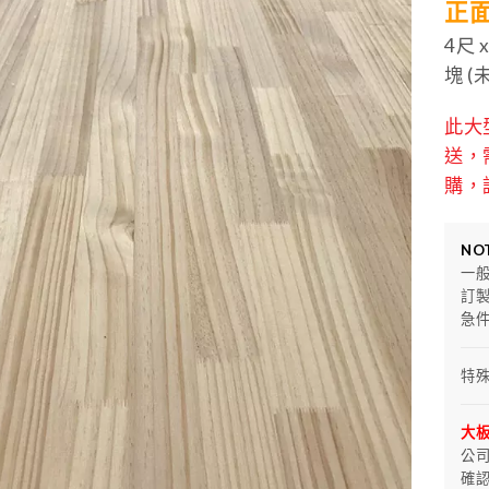
正
4尺 x
塊 (
此大
送，
購，
NO
一
訂
急
特
大板
公
確