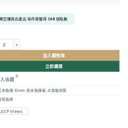
果您購買此產品 每件將獲得
168
個點數
紐松明齒指拼板(4尺 x 8尺 x 12mm) 數量
加入購物車
立即購買
2
加入收藏
松木指接 12mm
,
松木指接板
,
大型板材區
紐松指拼
,619
Views