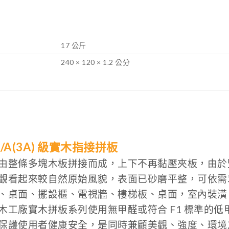
17 公斤
240 × 120 × 1.2 公分
A/A(3A) 級實木指接拼板
由整條多塊木板拼接而成，上下不再黏壓夾板，由於
觀看起來較自然原始風貌，表面已砂磨平整，可依需
、桌面、擺設櫃、
電視牆、樓梯板、桌面，室內裝潢
木工廠實木拼板系列使用無甲醛或符合 F1 標準的
保護使用者健康安全，是同時兼顧美觀、強度、環境