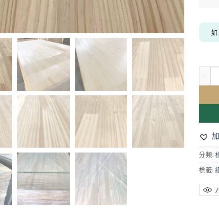
如
3A 級
分類:
標籤:
7