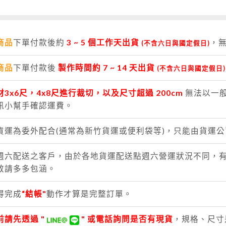
商品
下單付款後約
3
~ 5 個工作天出貨
，
(不含六日與國定假日)
商品
下單付款後
製作時間約 7 ~ 14 天出貨
(不含六日與國定假日)
材3x6尺，4x8尺進行裁切，以及尺寸超過 200cm
無法以一
訊小幫手確認運費。
貨運為委外配合(通常為新竹貨運或便利袋等)，只能由貨運
週六配送之客戶，由於各地貨運配送點週六營運狀況不同，
敬請多多包涵。
得完成
“結帳"
動作才算是完整訂單。
前請先透過 "
" 或電話詢問是否有現貨
，規格、尺寸