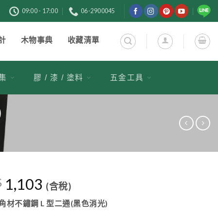
購
09:00 - 17:00
06-2900045
計
木物事典
收藏清單
市集
膠 / 漆 / 塗料
五金工具
)
1,103
$
(含稅)
 4 角材不鏽鋼 L 型二通(黑色消光)