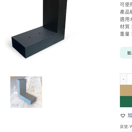
可使用
產品
適用木
材質：
重量：
如
2 x 
貨號: