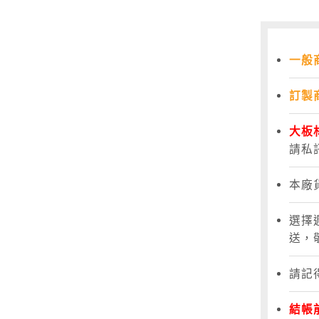
一般
訂製
大板
請私
本廠
選擇
送，
請記
結帳