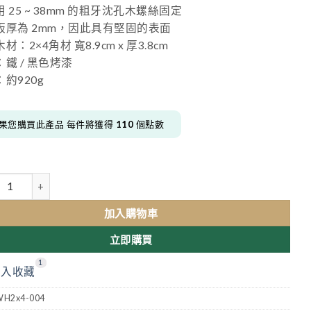
 25 ~ 38mm 的粗牙沈孔木螺絲固定
板厚為 2mm，因此具有堅固的表面
材：2×4角材 寬8.9cm x 厚3.8cm
鐵 / 黑色烤漆
約920g
果您購買此產品 每件將獲得
110
個點數
4 角材不鏽鋼 L 型二通(黑色消光) 數量
加入購物車
立即購買
1
加入收藏
WH2x4-004