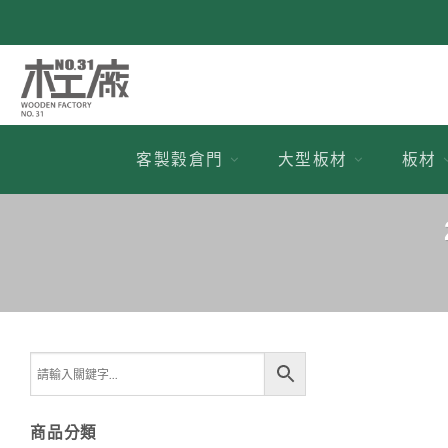
跳
到
內
容
客製穀倉門
大型板材
板材
商品分類