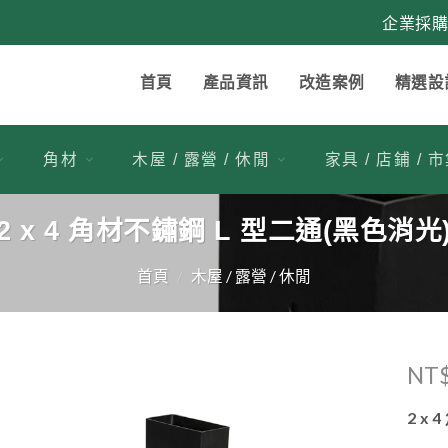
企業採
首頁
產品資訊
改造案例
精選設
角材
木屋 / 露營 / 休閒
家具 / 店鋪 / 
2 x 4 角材不鏽鋼 L 型二通(黑色消光
首頁
/
木屋 / 露營 / 休閒
NT
1
加入
2 x
收藏