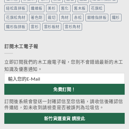
紐松直拼板
纖維板
美杉
舊化
舊木板
花旗松
花旗松角材
著色劑
裁切
角材
赤松
銀檜指拼板
鐵杉
鐵杉指拼板
雲杉
雲杉板材
雲杉角材
訂閱木工電子報
立即訂閱我們的木工廠電子報，您則不會錯過最新的木工
知識及優惠通知。
訂閱後系統會發送一封確認信至您信箱，請收信後確認信
件連結，如未收到請檢查是否被誤判為垃圾信。
新竹貨運查貨 請按此