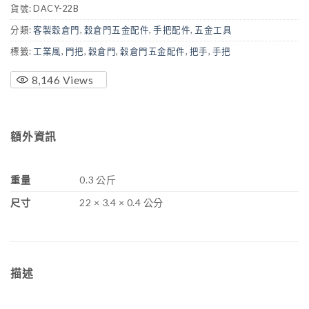
貨號:
DACY-22B
分類:
客製穀倉門
,
穀倉門五金配件
,
手把配件
,
五金工具
標籤:
工業風
,
門把
,
穀倉門
,
穀倉門五金配件
,
把手
,
手把
8,146
Views
額外資訊
重量
0.3 公斤
尺寸
22 × 3.4 × 0.4 公分
描述