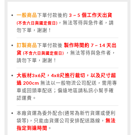
一般商品
下單付款後約
3
~ 5 個工作天出貨
，無法等待與急件者，請
(不含六日與國定假日)
勿下單，謝謝！
訂製商品
下單付款後
製作時間約 7 ~ 14 天出
貨
，無法等待與急件者，
(不含六日與國定假日)
請勿下單，謝謝！
大板材3x6尺，4x8尺進行裁切，以及尺寸超
過 200cm
無法以一般物流公司配送，需用專
車或回頭車配送；偏遠地區請私訊小幫手確
認運費。
本廠貨運為委外配合(通常為新竹貨運或便利
袋等)，只能由貨運公司安排配送路線，
無法
指定到達時間
。