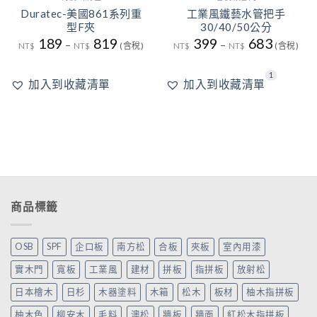
Duratec-美國861系列重
工業風鐵藝水管把手
型F夾
30/40/50公分
189
819
399
683
–
–
NT$
NT$
(含稅)
NT$
NT$
(含稅)
1
加入到收藏清單
加入到收藏清單
商品標籤
OSB
SPF
企口板
南方松
合板
夾板
室內用漆
實木門
寬板
工業風
建材
拼板
指拼板
放射松
日本檜木
日杉
木器塗料
木箱
松木
板材
柚木指拼板
柚木色
柳安木
毛料
澳松
牆板
牆面
紅松木指拼板