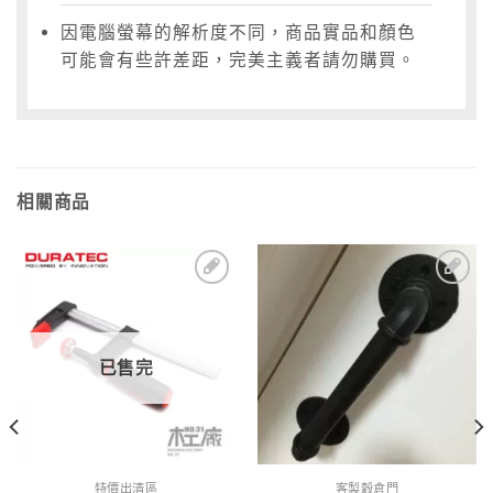
因電腦螢幕的解析度不同，商品實品和顏色
可能會有些許差距，完美主義者請勿購買。
相關商品
1
加入
加入
到收
到收
藏清
藏清
單
單
已售完
特價出清區
客製穀倉門