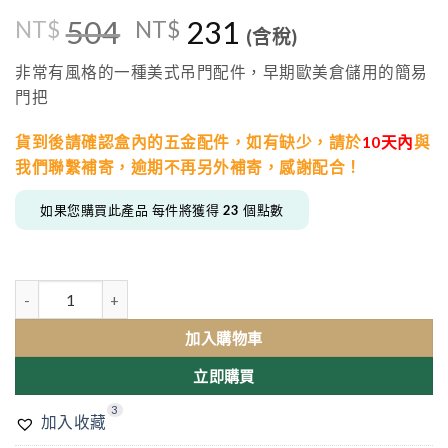
504
原
231
目
NT$
NT$
(含稅)
始
前
價
價
非常有風格的一種美式吊門配件，早期歐美倉儲用的簡易
格：
格：
門把
NT$504。
NT$231。
貨到後請確認盒內的五金配件，如有缺少，
請於
10天內
與
我們聯繫補寄，逾期不再另外補寄，感謝配合！
如果您購買此產品 每件將獲得
23
個點數
穀倉門碳鋼拉門把手 美式工業風 吊門五金配件 數量
加入購物車
立即購買
3
加入收藏