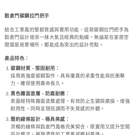
穀倉門碳鋼拉門把手
結合工業風的堅韌質感與實用功能，這款碳鋼拉門把手為
穀倉門設計增添一抹大氣且經典的點綴。無論是在家居空
間還是商業場所，都能成為突出的設計亮點。
產品特色：
碳鋼材質 – 堅固耐用：
採用高強度碳鋼製作，具有優異的承重性能與抗衝擊
力，確保使用壽命長久。
黑色霧面塗層 – 防腐耐磨：
表面經特殊霧面塗層處理，有效防止生鏽與磨損，增強
耐用性，同時呈現低調而不失質感的外觀。
簡約線條設計 – 極具美感：
流暢的線條與穀倉門風格完美契合，既實用又提升空間
設計層次，展現濃厚的工業風或鄉村風情。