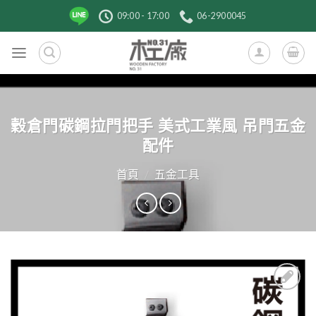
跳
09:00 - 17:00
06-2900045
到
內
容
穀倉門碳鋼拉門把手 美式工業風 吊門五金
配件
首頁
/
五金工具
3
加入
收藏