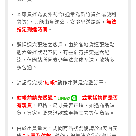
本廠貨運為委外配合(通常為新竹貨運或便利
袋等)，只能由貨運公司安排配送路線，
無法
指定到達時間
。
選擇週六配送之客戶，由於各地貨運配送點
週六營運狀況不同，有些雖有指定週六配
達，但因站所因素仍無法完成配送，敬請多
多包涵。
請記得完成
“結帳"
動作才算是完整訂單。
結帳前請先透過 "
" 或電話詢問是否
有現貨
，規格、尺寸是否正確，如遇商品缺
貨，買家可要求退款或更換其它等值商品。
由於出貨量大，詢問商品狀況後請於3天內完
成
"下單及付款"
動作，恕無法為您保留尚未