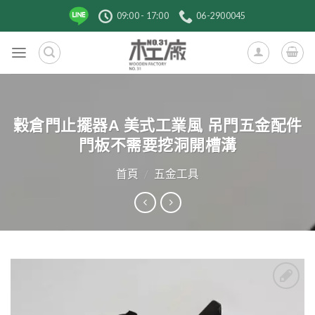
跳
09:00 - 17:00
06-2900045
到
內
容
穀倉門止擺器A 美式工業風 吊門五金配件
門板不需要挖洞開槽溝
首頁
/
五金工具
加入
收藏