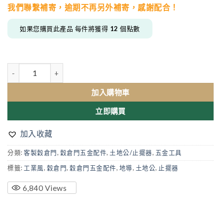
我們聯繫補寄，逾期不再另外補寄，感謝配合！
如果您購買此產品 每件將獲得
12
個點數
穀倉門止擺器A 美式工業風 吊門五金配件 門板不需要挖洞開槽溝 數
加入購物車
立即購買
加入收藏
分類:
客製穀倉門
,
穀倉門五金配件
,
土地公/止擺器
,
五金工具
標籤:
工業風
,
穀倉門
,
穀倉門五金配件
,
地導
,
土地公
,
止擺器
6,840
Views