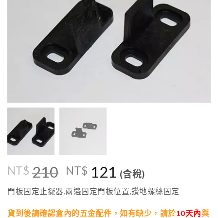
210
原
121
目
NT$
NT$
(含稅)
始
前
價
價
門板固定止擺器,兩邊固定門板位置,鑽地螺絲固定
格：
格：
NT$210。
NT$121。
貨到後請確認盒內的五金配件，如有缺少，
請於
10天內
與