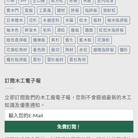
OSB
SPF
企口板
南方松
合板
夾板
室內用漆
實木門
寬板
工業風
建材
拼板
指拼板
放射松
日本檜木
日杉
木器塗料
木箱
松木
板材
柚木指拼板
柚木色
柳安木
毛料
澳松
牆板
牆面
紅松木指拼板
紐松直拼板
纖維板
美杉
舊化
舊木板
花旗松
花旗松角材
著色劑
裁切
角材
赤松
銀檜指拼板
鐵杉
鐵杉指拼板
雲杉
雲杉板材
雲杉角材
訂閱木工電子報
立即訂閱我們的木工廠電子報，您則不會錯過最新的木工
知識及優惠通知。