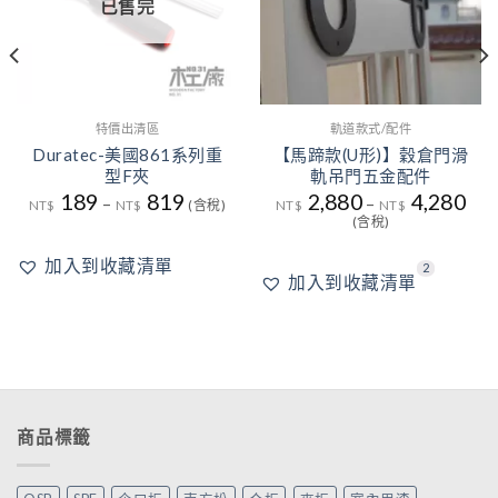
已售完
特價出清區
軌道款式/配件
Duratec-美國861系列重
【馬蹄款(U形)】穀倉門滑
型F夾
軌吊門五金配件
189
819
2,880
4,280
–
–
NT$
NT$
(含稅)
NT$
NT$
(含稅)
加入到收藏清單
2
加入到收藏清單
商品標籤