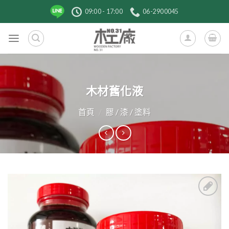
跳
09:00 - 17:00
06-2900045
到
內
容
木材舊化液
首頁
/
膠 / 漆 / 塗料
加入
收藏