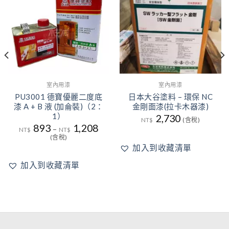
藏清
藏清
單
單
室內用漆
室內用漆
PU3001 德寶優麗二度底
日本大谷塗料 – 環保 NC
漆 A + B 液 (加侖裝)（2：
金剛面漆(拉卡木器漆)
1）
2,730
NT$
(含稅)
893
1,208
–
NT$
NT$
(含稅)
5。
加入到收藏清單
加入到收藏清單