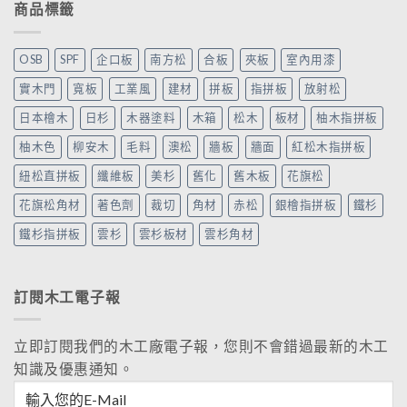
商品標籤
OSB
SPF
企口板
南方松
合板
夾板
室內用漆
實木門
寬板
工業風
建材
拼板
指拼板
放射松
日本檜木
日杉
木器塗料
木箱
松木
板材
柚木指拼板
柚木色
柳安木
毛料
澳松
牆板
牆面
紅松木指拼板
紐松直拼板
纖維板
美杉
舊化
舊木板
花旗松
花旗松角材
著色劑
裁切
角材
赤松
銀檜指拼板
鐵杉
鐵杉指拼板
雲杉
雲杉板材
雲杉角材
訂閱木工電子報
立即訂閱我們的木工廠電子報，您則不會錯過最新的木工
知識及優惠通知。