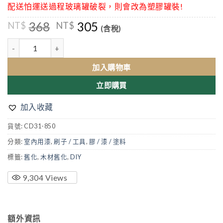
配送怕運送過程玻璃罐破裂，則會改為塑膠罐裝!
原
目
368
305
NT$
NT$
(含稅)
始
前
價
價
木材舊化液 數量
格：
格：
NT$368。
NT$305。
加入購物車
立即購買
加入收藏
貨號:
CD31-850
分類:
室內用漆
,
刷子 / 工具
,
膠 / 漆 / 塗料
標籤:
舊化
,
木材舊化
,
DIY
9,304
Views
額外資訊