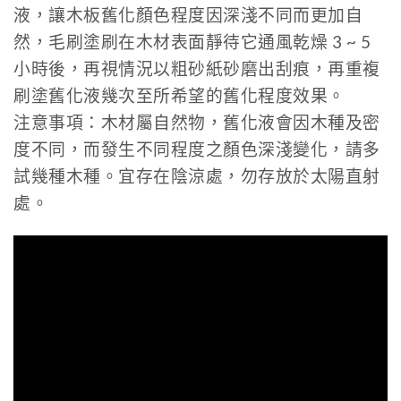
液，讓木板舊化顏色程度因深淺不同而更加自
然，毛刷塗刷在木材表面靜待它通風乾燥 3 ~ 5
小時後，再視情況以粗砂紙砂磨出刮痕，再重複
刷塗舊化液幾次至所希望的舊化程度效果。
注意事項：木材屬自然物，舊化液會因木種及密
度不同，而發生不同程度之顏色深淺變化，請多
試幾種木種。宜存在陰涼處，勿存放於太陽直射
處。