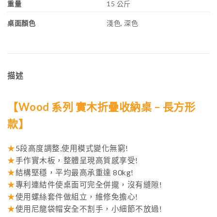
重量
15 公斤
桌面顏色
淺色, 深色
描述
【Wood 系列 實木折疊收納桌 – 長方形
款】
★
5段高度調整,使用模式變化無窮!
★
手作實木板，整體呈現高質感享受!
★
結構堅穩，平均最高承重達 80kg!
★
專利連結件使桌面可完全併攏，沒有縫隙!
★
使用螺絲套件做組立，維修免擔心!
★
使用尼龍袋帽安全不割手，小細節不放過!