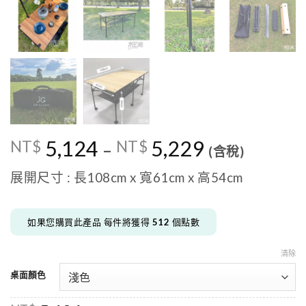
5,124
5,229
NT$
NT$
–
(含稅)
展開尺寸 : 長108cm x 寬61cm x 高54cm
如果您購買此產品 每件將獲得
512
個點數
清除
桌面顏色