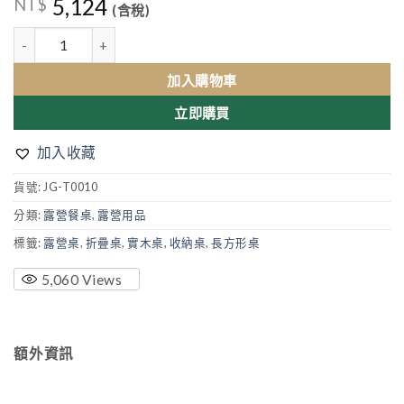
5,124
NT$
(含稅)
實木折疊收納桌 – 長方形款 數量
加入購物車
立即購買
加入收藏
貨號:
JG-T0010
分類:
露營餐桌
,
露營用品
標籤:
露營桌
,
折疊桌
,
實木桌
,
收納桌
,
長方形桌
5,060
Views
額外資訊