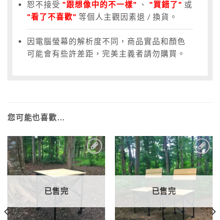
恕不接受
"跟想像中的不一樣"
、
"買錯了"
或
"看了不喜歡"
等個人主觀因素退 / 換貨。
因電腦螢幕的解析度不同，商品實品和顏色
可能會有些許差距，完美主義者請勿購買。
您可能也喜歡…
加入
加入
到收
到收
藏清
藏清
單
單
已售完
已售完