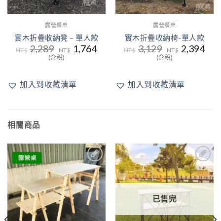
露營餐桌
露營餐桌
實木折疊收納凳 – 單人款
實木折疊收納椅-單人款
原
目
原
目
2,289
1,764
3,129
2,394
NT$
NT$
NT$
NT$
始
前
始
前
(含稅)
(含稅)
價
價
價
價
：
格：
格：
格：
格：
$4,599。
NT$2,289。
NT$1,764。
NT$3,129。
NT$
加入到收藏清單
加入到收藏清單
相關商品
2
加入
加入
到收
到收
藏清
藏清
單
單
已售完