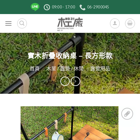
跳
09:00 - 17:00
06-2900045
到
內
容
實木折疊收納桌 – 長方形款
首頁
/
木屋 / 露營 / 休閒
/
露營用品
加入
收藏