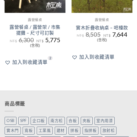
露營餐桌
露營餐桌
露營餐桌 / 露營架 / 市集
實木折疊收納桌 – 吧檯款
擺攤 – 尺寸可訂製
原
目
8,505
7,644
NT$
NT$
始
前
原
目
6,300
5,775
(含稅)
NT$
NT$
價
價
始
前
(含稅)
格：
格：
價
價
NT$8,505。
NT$
格：
格：
加入到收藏清單
NT$6,300。
NT$5,775。
2
加入到收藏清單
商品標籤
OSB
SPF
企口板
南方松
合板
夾板
室內用漆
實木門
寬板
工業風
建材
拼板
指拼板
放射松