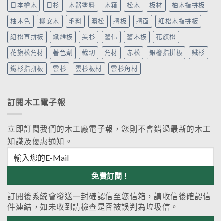
日本檜木
日杉
木器塗料
木箱
松木
板材
柚木指拼板
柚木色
柳安木
毛料
澳松
牆板
牆面
紅松木指拼板
紐松直拼板
纖維板
美杉
舊化
舊木板
花旗松
花旗松角材
著色劑
裁切
角材
赤松
銀檜指拼板
鐵杉
鐵杉指拼板
雲杉
雲杉板材
雲杉角材
訂閱木工電子報
立即訂閱我們的木工廠電子報，您則不會錯過最新的木工
知識及優惠通知。
訂閱後系統會發送一封確認信至您信箱，請收信後確認信
件連結，如未收到請檢查是否被誤判為垃圾信。