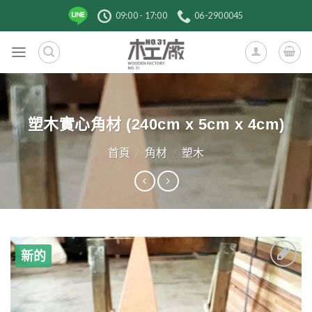
跳
09:00 - 17:00
06-2900045
到
內
容
塑木實心角材 (240cm x 5cm x 4cm)
首頁
/
角材
/
塑木
新的
3
加入
收藏