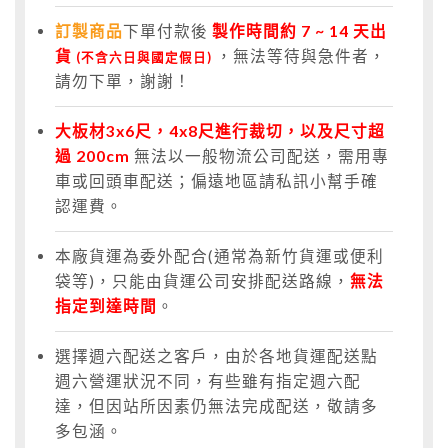
訂製商品
下單付款後
製作時間約 7 ~ 14 天出
貨
，無法等待與急件者，
(不含六日與國定假日)
請勿下單，謝謝！
大板材3x6尺，4x8尺進行裁切，以及尺寸超
過 200cm
無法以一般物流公司配送，需用專
車或回頭車配送；偏遠地區請私訊小幫手確
認運費。
本廠貨運為委外配合(通常為新竹貨運或便利
袋等)，只能由貨運公司安排配送路線，
無法
指定到達時間
。
選擇週六配送之客戶，由於各地貨運配送點
週六營運狀況不同，有些雖有指定週六配
達，但因站所因素仍無法完成配送，敬請多
多包涵。