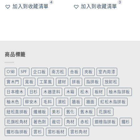
4
3
加入到收藏清單
加入到收藏清單
商品標籤
OSB
SPF
企口板
南方松
合板
夾板
室內用漆
實木門
寬板
工業風
建材
拼板
指拼板
放射松
日本檜木
日杉
木器塗料
木箱
松木
板材
柚木指拼板
柚木色
柳安木
毛料
澳松
牆板
牆面
紅松木指拼板
紐松直拼板
纖維板
美杉
舊化
舊木板
花旗松
花旗松角材
著色劑
裁切
角材
赤松
銀檜指拼板
鐵杉
鐵杉指拼板
雲杉
雲杉板材
雲杉角材