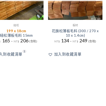
紐松
板材
199 x 18cm
花旗松薄板毛料 (300 / 270 x
紐松薄板毛料 15mm
10 x 1.4cm)
165
206
134
249
–
–
$
NT$
(含稅)
NT$
NT$
(含稅)
1
入到收藏清單
加入到收藏清單