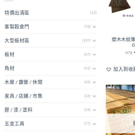
特價出清區
(12)
客製穀倉門
(70)
塑木木紋薄板 (
大型板材區
(107)
0
NT$
板材
(67)
角材
(61)
加入到收
木屋 / 露營 / 休閒
(42)
家具 / 店鋪 / 市集
(33)
膠 / 漆 / 塗料
(35)
五金工具
(77)