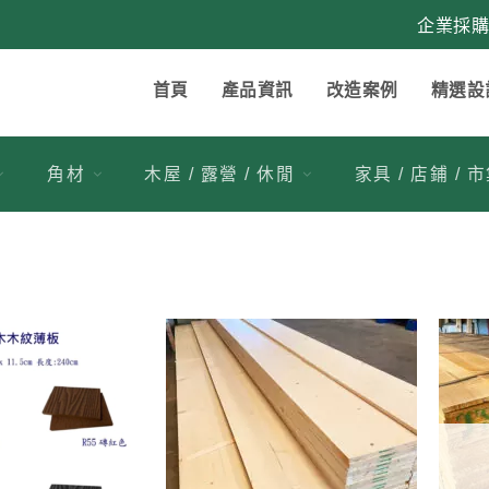
企業採
首頁
產品資訊
改造案例
精選設
角材
木屋 / 露營 / 休閒
家具 / 店鋪 / 
1
4
加入
加入
到收
到收
藏清
藏清
單
單