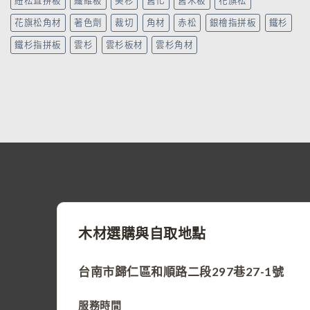
紐松直拼板
纖維板
美杉
舊化
舊木板
花旗松
花旗松角材
著色劑
裁切
角材
赤松
銀檜指拼板
鐵杉
鐵杉指拼板
雲杉
雲杉板材
雲杉角材
木材選購與自取地點
台南市歸仁區和順路二段297巷27-1號
服務時間