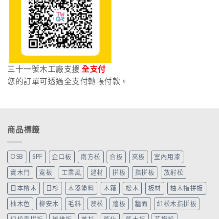
三十一號木工廠支援
全支付
您的訂單可透過全支付轉帳付款。
商品標籤
OSB
SPF
企口板
南方松
合板
夾板
室內用漆
實木門
寬板
工業風
建材
拼板
指拼板
放射松
日本檜木
日杉
木器塗料
木箱
松木
板材
柚木指拼板
柚木色
柳安木
毛料
澳松
牆板
牆面
紅松木指拼板