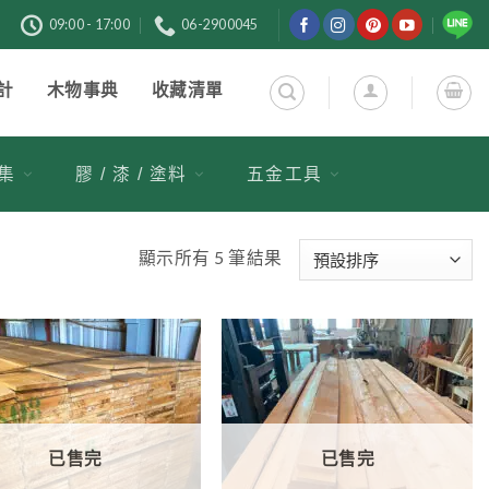
購
09:00 - 17:00
06-2900045
計
木物事典
收藏清單
市集
膠 / 漆 / 塗料
五金工具
顯示所有 5 筆結果
1
加入
加入
到收
到收
藏清
藏清
單
單
已售完
已售完