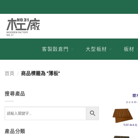
跳
到
內
容
客製穀倉門
大型板材
板材
首頁
/
商品標籤為 “薄板”
搜尋產品
產品分類