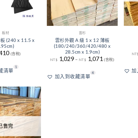
板材
雲杉
240 x 11.5 x
雲杉外觀 A 級 1 x 12 薄板
.95cm)
(180/240/360/420/480 x
28.5cm x 1.9cm)
410
(含稅)
NT
1,029
1,071
–
NT$
NT$
(含稅)
1
藏清單
加
4
加入到收藏清單
1
加入
到收
藏清
單
已售完