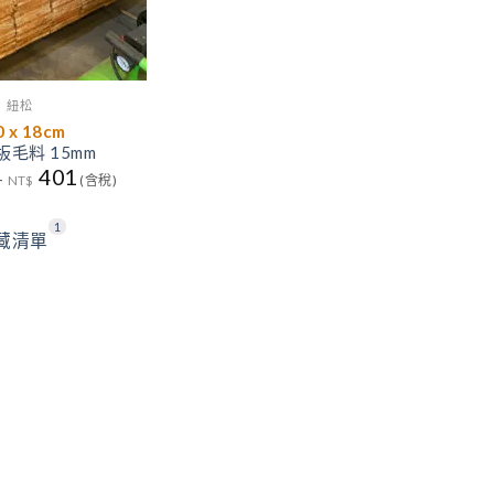
紐松
0 x 18cm
毛料 15mm
401
–
NT$
(含稅)
1
藏清單