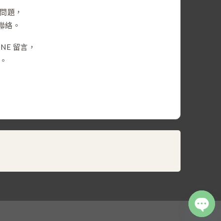
問題，
們聯絡。
NE 留言，
。