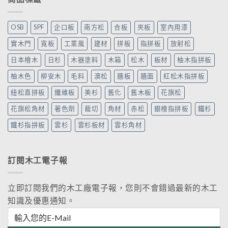
OSB
SPF
企口板
南方松
合板
夾板
室內用漆
實木門
寬板
工業風
建材
拼板
指拼板
放射松
日本檜木
日杉
木器塗料
木箱
松木
板材
柚木指拼板
柚木色
柳安木
毛料
澳松
牆板
牆面
紅松木指拼板
紐松直拼板
纖維板
美杉
舊化
舊木板
花旗松
花旗松角材
著色劑
裁切
角材
赤松
銀檜指拼板
鐵杉
鐵杉指拼板
雲杉
雲杉板材
雲杉角材
訂閱木工電子報
立即訂閱我們的木工廠電子報，您則不會錯過最新的木工
知識及優惠通知。