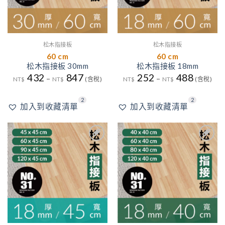
松木指接板
松木指接板
60 cm
60 cm
松木指接板 30mm
松木指接板 18mm
432
847
252
488
–
–
NT$
NT$
(含稅)
NT$
NT$
(含稅)
2
2
加入到收藏清單
加入到收藏清單
2
1
1
2
1
加入
加入
到收
到收
藏清
藏清
單
單