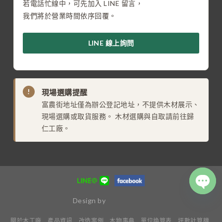
若電話忙線中，可先加入 LINE 留言，
我們將於營業時間依序回覆。
LINE 線上詢問
!
現場選購提醒
富農街地址僅為辦公登記地址，不提供木材展示、
現場選購或取貨服務。 木材選購與自取請前往歸
仁工廠。
Design by
OPE
CHA
關於木工廠
產品資訊
改造案例
木物事典
單位換算表
坪數計算機