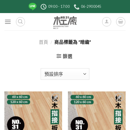
跳
09:00 - 17:00
06-2900045
到
內
容
首頁
/
商品標籤為 “暗齒”
篩選
2
2
加入
加入
到收
到收
藏清
藏清
單
單