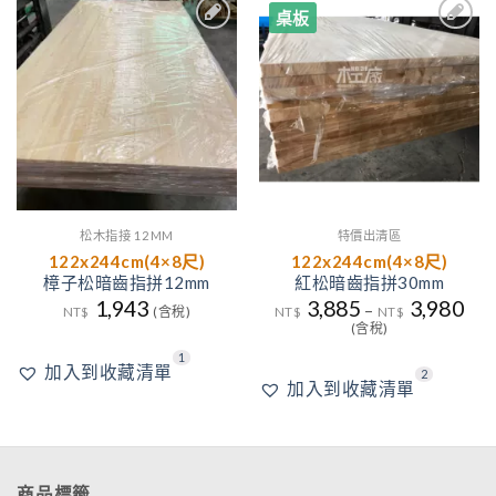
桌板
1
2
加入
加入
到收
到收
藏清
藏清
單
單
松木指接 12MM
特價出清區
122x244cm(4×8尺)
122x244cm(4×8尺)
樟子松暗齒指拼12mm
紅松暗齒指拼30mm
1,943
3,885
3,980
–
NT$
(含稅)
NT$
NT$
(含稅)
1
加入到收藏清單
2
加入到收藏清單
商品標籤