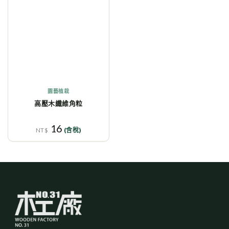
到收
藏清
單
園藝植栽
高壓木纖維角粒
16
NT$
(含稅)