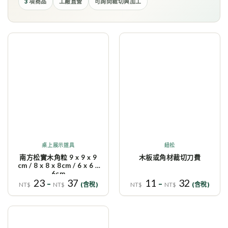
3
項商品
工廠直營
可詢問裁切與加工
4
3
加入
加入
到收
到收
藏清
藏清
單
單
桌上展示道具
紐松
南方松實木角粒 9 x 9 x 9
木板或角材裁切刀費
cm / 8 x 8 x 8cm / 6 x 6 x
6cm
23
37
11
32
–
–
NT$
NT$
(含稅)
NT$
NT$
(含稅)
3
加入