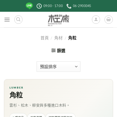
跳
09:00 - 17:00
06-2900045
到
內
容
首頁
/
角材
/
角粒
篩選
LUMBER
角粒
雲杉、松木、柳安與多種進口木料。