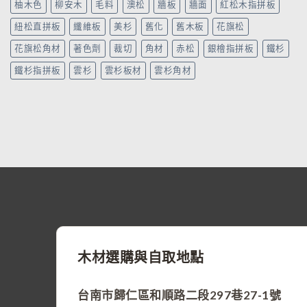
柚木色
柳安木
毛料
澳松
牆板
牆面
紅松木指拼板
紐松直拼板
纖維板
美杉
舊化
舊木板
花旗松
花旗松角材
著色劑
裁切
角材
赤松
銀檜指拼板
鐵杉
鐵杉指拼板
雲杉
雲杉板材
雲杉角材
木材選購與自取地點
台南市歸仁區和順路二段297巷27-1號