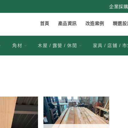
企業採
首頁
產品資訊
改造案例
精選設
角材
木屋 / 露營 / 休閒
家具 / 店鋪 / 
3
加入
加入
到收
到收
藏清
藏清
單
單