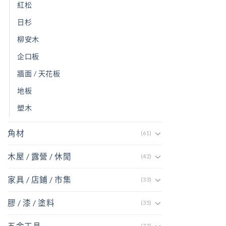
紅松
日杉
柳安木
企口板
牆面 / 天花板
地板
塑木
角材
(61)
木屋 / 露營 / 休閒
(42)
家具 / 店鋪 / 市集
(33)
膠 / 漆 / 塗料
(35)
五金工具
(77)