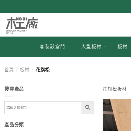
跳
到
內
容
客製穀倉門
大型板材
板材
首頁
/
板材
/
花旗松
搜尋產品
花旗松板材
產品分類