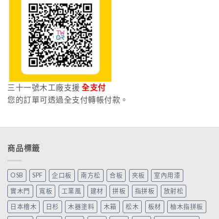
三十一號木工廠支援
全支付
您的訂單可透過全支付轉帳付款。
商品標籤
OSB
SPF
企口板
南方松
合板
夾板
室內用漆
實木門
寬板
工業風
建材
拼板
指拼板
放射松
日本檜木
日杉
木器塗料
木箱
松木
板材
柚木指拼板