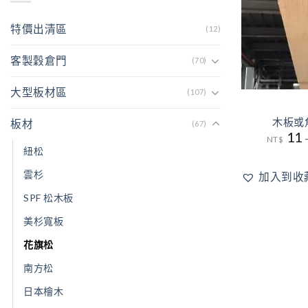
特價出清區
(12)
客製穀倉門
(70)
大型板材區
(107)
木板或
板材
(67)
11
NT$
紐松
雲杉
加入到收
SPF 松木板
美杉寬板
花旗松
南方松
日本檜木