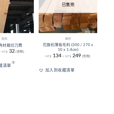
已售完
紐松
板材
花旗松薄板毛料 (300 / 270 x
角材裁切刀費
10 x 1.4cm)
32
–
NT$
(含稅)
134
249
–
NT$
NT$
(含稅)
3
藏清單
加入到收藏清單