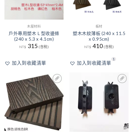
木屋材料
板材
戶外專用塑木 L 型收邊條
塑木木紋薄板 (240 x 11.5
(240 x 5.3 x 4.1cm)
x 0.95cm)
315
410
NT$
(含稅)
NT$
(含稅)
1
加入到收藏清單
加入到收藏清單
2
1
加入
加入
到收
到收
藏清
藏清
單
單