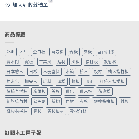
3
加入到收藏清單
商品標籤
OSB
SPF
企口板
南方松
合板
夾板
室內用漆
實木門
寬板
工業風
建材
拼板
指拼板
放射松
日本檜木
日杉
木器塗料
木箱
松木
板材
柚木指拼板
柚木色
柳安木
毛料
澳松
牆板
牆面
紅松木指拼板
紐松直拼板
纖維板
美杉
舊化
舊木板
花旗松
花旗松角材
著色劑
裁切
角材
赤松
銀檜指拼板
鐵杉
鐵杉指拼板
雲杉
雲杉板材
雲杉角材
訂閱木工電子報