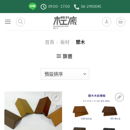
跳
09:00 - 17:00
06-2900045
到
內
容
首頁
/
板材
/
塑木
篩選
1
加入
加入
到收
到收
藏清
藏清
單
單