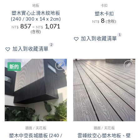
地板
卡扣
塑木實心止滑木紋地板
塑木卡扣
(240 / 300 x 14 x 2cm)
8
NT$
(含稅)
857
1,071
–
NT$
NT$
(含稅)
1
加入到收藏清單
2
加入到收藏清單
新的
1
3
加入
加入
到收
到收
藏清
藏清
單
單
牆面 / 天花板
牆面 / 天花板
塑木中空長城牆板 (240 /
雲峰紋空心塑木地板、壁