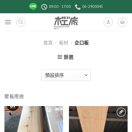
跳
09:00 - 17:00
06-2900045
到
內
容
首頁
/
板材
/
企口板
篩選
壁板用途
2
3
加入
加入
到收
到收
藏清
藏清
單
單