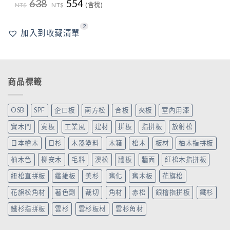
原
目
638
554
NT$
NT$
(含稅)
始
前
價
價
格：
格：
2
NT$638。
NT$554。
加入到收藏清單
商品標籤
OSB
SPF
企口板
南方松
合板
夾板
室內用漆
實木門
寬板
工業風
建材
拼板
指拼板
放射松
日本檜木
日杉
木器塗料
木箱
松木
板材
柚木指拼板
柚木色
柳安木
毛料
澳松
牆板
牆面
紅松木指拼板
紐松直拼板
纖維板
美杉
舊化
舊木板
花旗松
花旗松角材
著色劑
裁切
角材
赤松
銀檜指拼板
鐵杉
鐵杉指拼板
雲杉
雲杉板材
雲杉角材