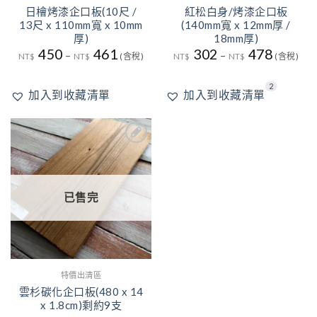
日檜烤漆企口板(10尺 /
紅松白身/烤漆企口板
13尺 x 110mm寬 x 10mm
(140mm寬 x 12mm厚 /
厚)
18mm厚)
450
461
302
478
–
–
NT$
NT$
(含稅)
NT$
NT$
(含稅)
2
加入到收藏清單
加入到收藏清單
2
加入
到收
藏清
單
已售完
特價出清區
雲杉碳化企口板(480 x 14
x 1.8cm)剩約9支