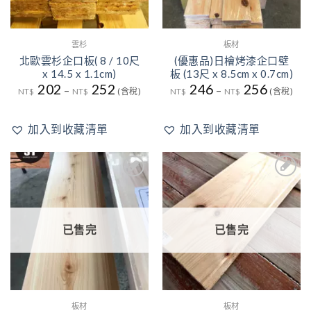
雲杉
板材
北歐雲杉企口板( 8 / 10尺
(優惠品)日檜烤漆企口壁
x 14.5 x 1.1cm)
板 (13尺 x 8.5cm x 0.7cm)
202
252
246
256
–
–
NT$
NT$
(含稅)
NT$
NT$
(含稅)
加入到收藏清單
加入到收藏清單
2
加入
加入
到收
到收
藏清
藏清
單
單
已售完
已售完
板材
板材