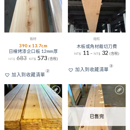
板材
紐松
390 x 13.7cm
木板或角材裁切刀費
日檜烤漆企口板 12mm厚
11
32
–
NT$
NT$
(含稅)
原
目
683
573
NT$
NT$
(含稅)
始
前
價
價
3
加入到收藏清單
格：
格：
2
NT$683。
NT$573。
加入到收藏清單
加入
加入
到收
到收
藏清
藏清
單
單
已售完