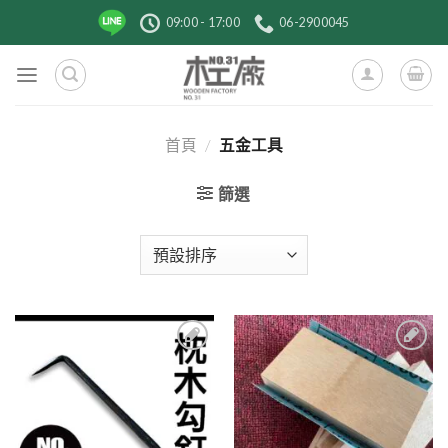
跳
09:00 - 17:00
06-2900045
到
內
容
首頁
/
五金工具
篩選
3
6
加入
加入
到收
到收
藏清
藏清
單
單