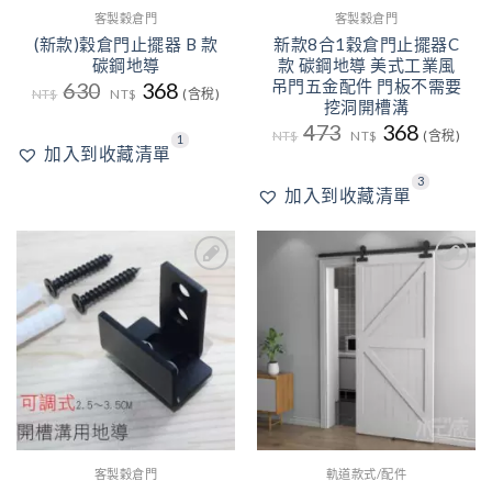
客製穀倉門
客製穀倉門
(新款)穀倉門止擺器 B 款
新款8合1穀倉門止擺器C
碳鋼地導
款 碳鋼地導 美式工業風
吊門五金配件 門板不需要
原
目
630
368
NT$
NT$
(含稅)
始
前
挖洞開槽溝
價
價
原
目
473
368
格：
格：
NT$
NT$
(含稅)
1
始
前
NT$630。
NT$368。
加入到收藏清單
價
價
格：
格：
3
NT$473。
NT$368
加入到收藏清單
2
3
加入
加入
到收
到收
藏清
藏清
單
單
客製穀倉門
軌道款式/配件