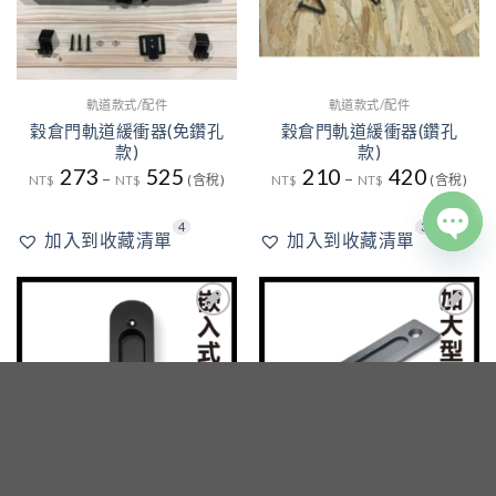
軌道款式/配件
軌道款式/配件
穀倉門軌道緩衝器(免鑽孔
穀倉門軌道緩衝器(鑽孔
款)
款)
273
525
210
420
–
–
NT$
NT$
(含稅)
NT$
NT$
(含稅)
4
3
加入到收藏清單
加入到收藏清單
OPE
CHA
3
3
加入
加入
到收
到收
藏清
藏清
單
單