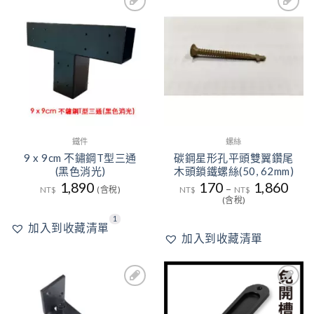
1
加入
加入
到收
到收
藏清
藏清
單
單
鐵件
螺絲
9 x 9cm 不鏽鋼T型三通
碳鋼星形孔平頭雙翼鑽尾
(黑色消光)
木頭鎖鐵螺絲(50, 62mm)
1,890
170
1,860
–
NT$
(含稅)
NT$
NT$
(含稅)
1
加入到收藏清單
加入到收藏清單
1
3
加入
加入
到收
到收
藏清
藏清