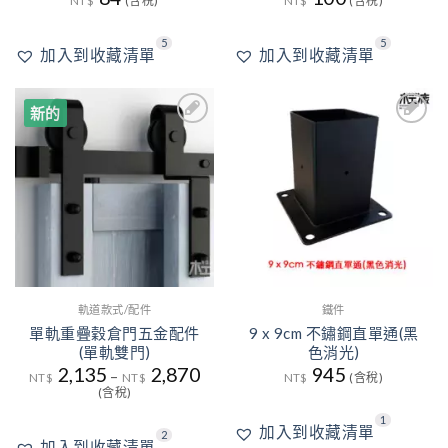
NT$
(含稅)
NT$
(含稅)
5
5
加入到收藏清單
加入到收藏清單
新的
2
1
加入
加入
到收
到收
藏清
藏清
單
單
軌道款式/配件
鐵件
單軌重疊穀倉門五金配件
9 x 9cm 不鏽鋼直單通(黑
(單軌雙門)
色消光)
2,135
2,870
945
–
NT$
NT$
NT$
(含稅)
(含稅)
1
加入到收藏清單
2
加入到收藏清單