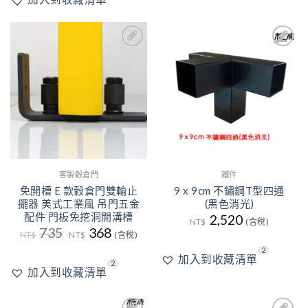
2
2
加入
加入
到收
到收
藏清
藏清
單
單
客製穀倉門
鐵件
免開槽 E 款穀倉門雙輪止
9 x 9cm 不鏽鋼T型四通
擺器 美式工業風 吊門五金
(黑色消光)
配件 門板免挖洞開溝槽
2,520
NT$
(含稅)
原
目
735
368
NT$
NT$
(含稅)
始
前
價
價
2
加入到收藏清單
格：
格：
2
NT$735。
NT$368。
加入到收藏清單