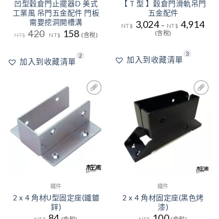
凹型穀倉門止擺器D 美式
【 T 型 】穀倉門滑軌吊門
工業風 吊門五金配件 門板
五金配件
需要挖洞開槽溝
3,024
4,914
–
NT$
NT$
原
目
420
158
(含稅)
NT$
NT$
(含稅)
始
前
價
價
格：
格：
3
2
加入到收藏清單
NT$420。
NT$158。
加入到收藏清單
5
5
加入
加入
到收
到收
藏清
藏清
單
單
鐵件
鐵件
2 x 4 角材U型固定座(鐵鍍
2 x 4 角材固定座(黑色烤
鋅)
漆)
84
100