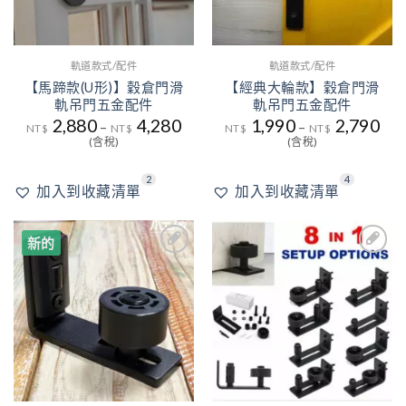
軌道款式/配件
軌道款式/配件
【馬蹄款(U形)】穀倉門滑
【經典大輪款】穀倉門滑
軌吊門五金配件
軌吊門五金配件
2,880
4,280
1,990
2,790
–
–
NT$
NT$
NT$
NT$
(含稅)
(含稅)
2
4
加入到收藏清單
加入到收藏清單
新的
1
3
加入
加入
到收
到收
藏清
藏清
單
單