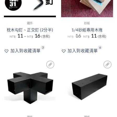
鐵件
砂紙
枕木勾釘、正交釘 (2分半)
1/4砂紙專用木塊
原
目
11
16
16
11
–
NT$
NT$
(含稅)
NT$
NT$
(含稅)
始
前
價
價
格：
格：
3
6
NT$16。
NT$11。
加入到收藏清單
加入到收藏清單
6
5
加入
加入
到收
到收
藏清
藏清
單
單