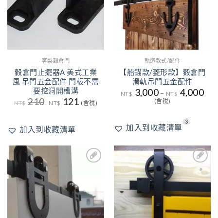
客製穀倉門
軌道款式/配件
穀倉門止擺器A 美式工業
【船錨款/菱形款】穀倉門
風 吊門五金配件 門板不需
滑軌吊門五金配件
要挖洞開槽溝
3,000
4,000
–
NT$
NT$
原
目
210
121
(含稅)
NT$
NT$
(含稅)
始
前
價
價
格：
格：
3
加入到收藏清單
NT$210。
NT$121。
加入到收藏清單
2
4
加入
加入
到收
到收
藏清
藏清
單
單