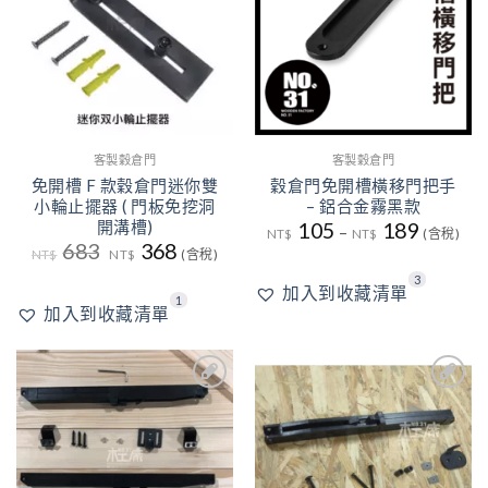
單
單
客製穀倉門
客製穀倉門
免開槽 F 款穀倉門迷你雙
穀倉門免開槽橫移門把手
小輪止擺器 ( 門板免挖洞
– 鋁合金霧黑款
開溝槽)
105
189
–
NT$
NT$
(含稅)
原
目
683
368
NT$
NT$
(含稅)
始
前
價
價
3
加入到收藏清單
格：
格：
1
NT$683。
NT$368。
加入到收藏清單
4
3
加入
加入
到收
到收
藏清
藏清
單
單