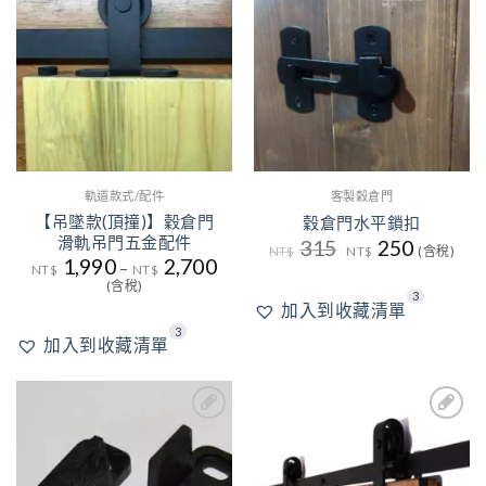
到收
到收
藏清
藏清
單
單
軌道款式/配件
客製穀倉門
【吊墜款(頂撞)】穀倉門
穀倉門水平鎖扣
滑軌吊門五金配件
原
目
315
250
NT$
NT$
(含稅)
始
前
1,990
2,700
–
NT$
NT$
價
價
(含稅)
格：
格：
3
NT$315。
NT$250
加入到收藏清單
3
加入到收藏清單
3
加入
加入
到收
到收
藏清
藏清
單
單