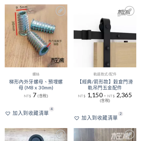
4
2
加入
加入
到收
到收
藏清
藏清
單
單
螺絲
軌道款式/配件
梯形內外牙螺母、預埋螺
【經典/箭形款】穀倉門滑
母 (M8 x 30mm)
軌吊門五金配件
7
1,150
2,365
–
NT$
(含稅)
NT$
NT$
(含稅)
4
加入到收藏清單
2
加入到收藏清單
3
3
加入
加入