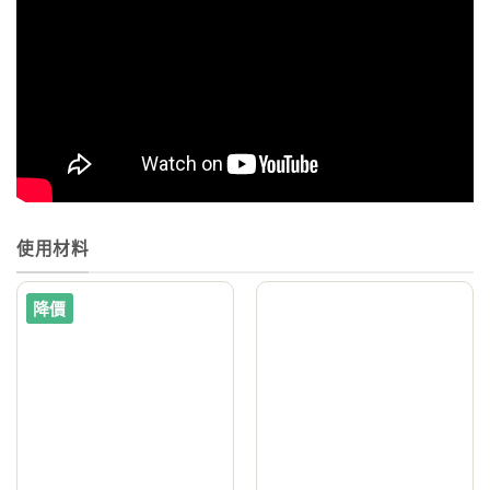
使用材料
降價
7
1
加入
加入
到收
到收
藏清
藏清
單
單
已
售
完