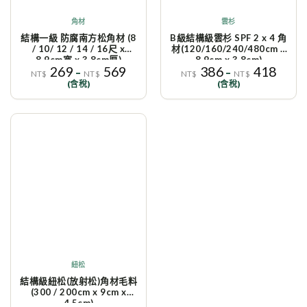
角材
雲杉
結構一級 防腐南方松角材 (8
B級結構級雲杉 SPF 2 x 4 角
/ 10/ 12 / 14 / 16尺 x
材(120/160/240/480cm x
8.9cm寬 x 3.8cm厚)
8.9cm x 3.8cm)
269
569
386
418
–
–
NT$
NT$
NT$
NT$
(含稅)
(含稅)
1
加入
到收
藏清
單
已
售
完
紐松
結構級紐松(放射松)角材毛料
(300 / 200cm x 9cm x
4.5cm)