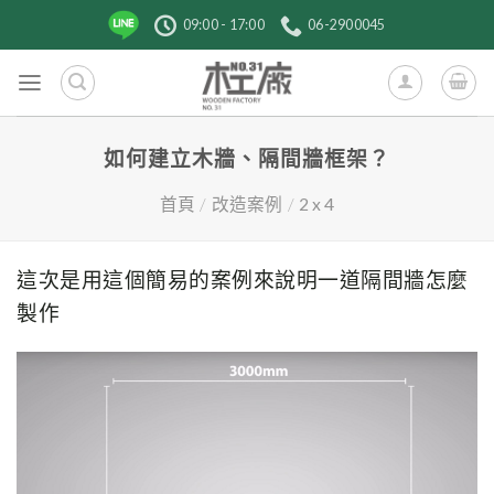
跳
09:00 - 17:00
06-2900045
到
內
容
如何建立木牆、隔間牆框架？
首頁
/
改造案例
/
2 x 4
這次是用這個簡易的案例來說明一道隔間牆怎麼
製作