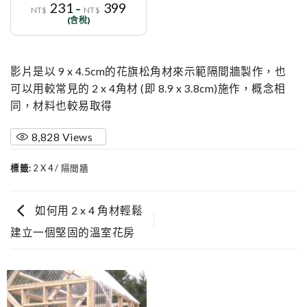
231
399
–
NT$
NT$
(含稅)
影片是以 9 x 4.5cm的花旗松角材來示範隔間牆製作，也
可以用較常見的 2 x 4角材 (即 8.9 x 3.8cm)施作，概念相
同，材料也較易取得
8,828
Views
標籤:
2 X 4 / 隔間牆
如何用 2 x 4 角材輕鬆
建立一個堅固的溫室花房