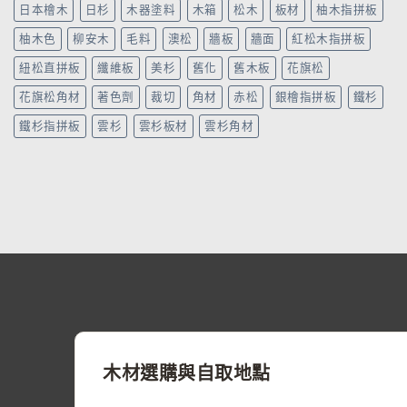
日本檜木
日杉
木器塗料
木箱
松木
板材
柚木指拼板
柚木色
柳安木
毛料
澳松
牆板
牆面
紅松木指拼板
紐松直拼板
纖維板
美杉
舊化
舊木板
花旗松
花旗松角材
著色劑
裁切
角材
赤松
銀檜指拼板
鐵杉
鐵杉指拼板
雲杉
雲杉板材
雲杉角材
木材選購與自取地點