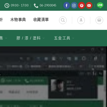
購
09:00 - 17:00
06-2900045
計
木物事典
收藏清單
市集
膠 / 漆 / 塗料
五金工具
站