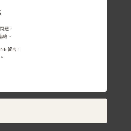
5
問題，
們聯絡。
NE 留言，
。