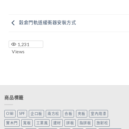
穀倉門軌道緩衝器安裝方式
1,231
Views
商品標籤
OSB
SPF
企口板
南方松
合板
夾板
室內用漆
實木門
寬板
工業風
建材
拼板
指拼板
放射松