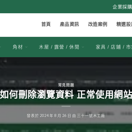
企業採
首頁
產品資訊
改造案例
精選設
角材
木屋 / 露營 / 休閒
家具 / 店鋪 / 
常見問題
如何刪除瀏覽資料 正常使用網
發表於
2024 年 8 月 26 日
由
三十一號木工廠