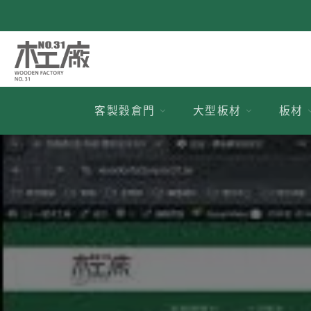
跳
到
內
容
客製穀倉門
大型板材
板材