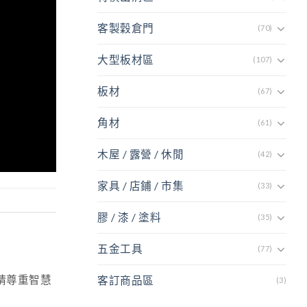
客製穀倉門
(70)
大型板材區
(107)
板材
(67)
角材
(61)
木屋 / 露營 / 休閒
(42)
家具 / 店鋪 / 市集
(33)
膠 / 漆 / 塗料
(35)
五金工具
(77)
 請尊重智慧
客訂商品區
(3)