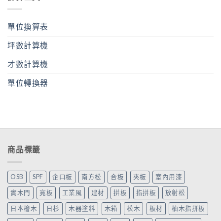
單位換算表
坪數計算機
才數計算機
單位轉換器
商品標籤
OSB
SPF
企口板
南方松
合板
夾板
室內用漆
實木門
寬板
工業風
建材
拼板
指拼板
放射松
日本檜木
日杉
木器塗料
木箱
松木
板材
柚木指拼板