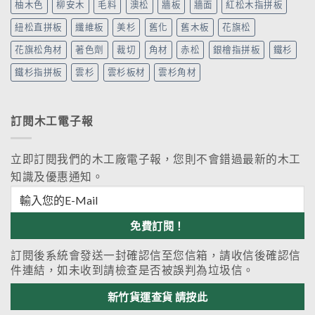
柚木色
柳安木
毛料
澳松
牆板
牆面
紅松木指拼板
紐松直拼板
纖維板
美杉
舊化
舊木板
花旗松
花旗松角材
著色劑
裁切
角材
赤松
銀檜指拼板
鐵杉
鐵杉指拼板
雲杉
雲杉板材
雲杉角材
訂閱木工電子報
立即訂閱我們的木工廠電子報，您則不會錯過最新的木工
知識及優惠通知。
訂閱後系統會發送一封確認信至您信箱，請收信後確認信
件連結，如未收到請檢查是否被誤判為垃圾信。
新竹貨運查貨 請按此