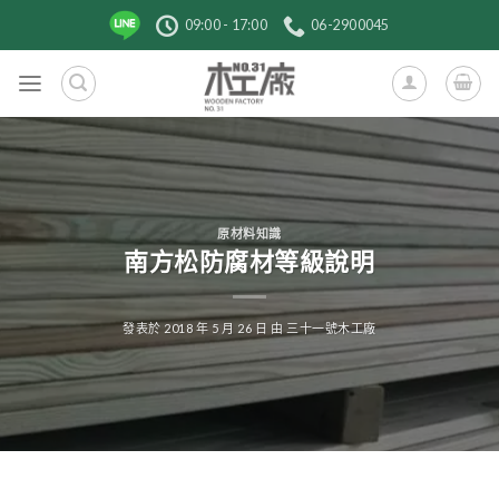
跳
09:00 - 17:00
06-2900045
到
內
容
原材料知識
南方松防腐材等級說明
發表於
2018 年 5 月 26 日
由
三十一號木工廠