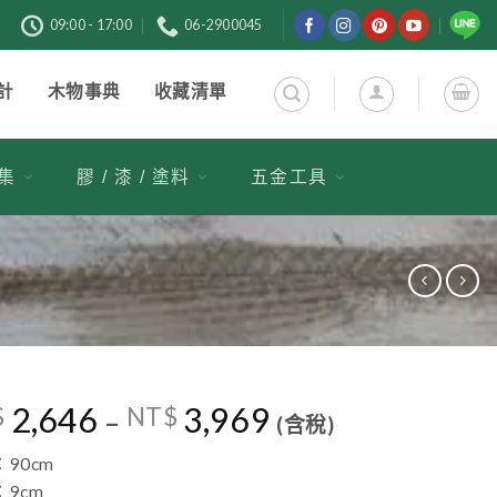
購
09:00 - 17:00
06-2900045
計
木物事典
收藏清單
市集
膠 / 漆 / 塗料
五金工具
2,646
3,969
$
NT$
–
(含稅)
90cm
9cm