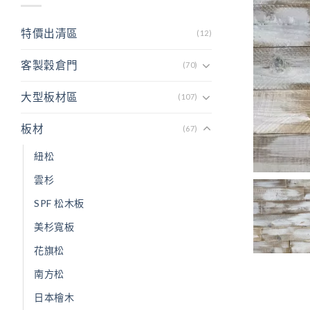
特價出清區
(12)
客製穀倉門
(70)
大型板材區
(107)
板材
(67)
紐松
雲杉
SPF 松木板
美杉寬板
花旗松
南方松
日本檜木