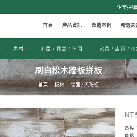
企業採
首頁
產品資訊
改造案例
精選設
角材
木屋 / 露營 / 休閒
家具 / 店鋪 / 
刷白松木牆板拼板
首頁
/
板材
/
牆面 / 天花板
NT
加入
長度：
收藏
寬度：