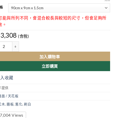
格
可能與所列不同，會混合較長與較短的尺寸，但會足夠所
數。
3,308
(含稅)
木牆板拼板 數量
加入購物車
立即購買
加入收藏
不提供
牆面 / 天花板
松木
,
牆板
,
舊化
,
刷白
7,004
Views