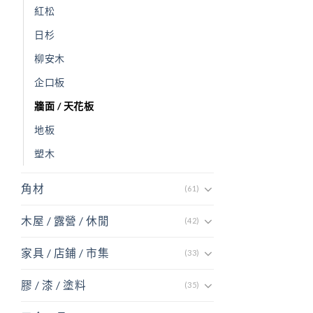
紅松
日杉
柳安木
企口板
牆面 / 天花板
地板
塑木
角材
(61)
木屋 / 露營 / 休閒
(42)
家具 / 店鋪 / 市集
(33)
膠 / 漆 / 塗料
(35)