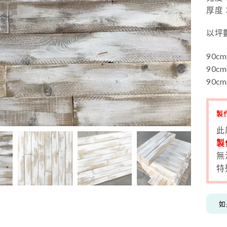
厚度：1
以坪
90cm
90cm
90cm
製
此
製
無
特
如