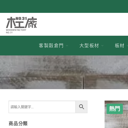
跳
到
內
容
客製穀倉門
大型板材
板材
熱門
商品分類