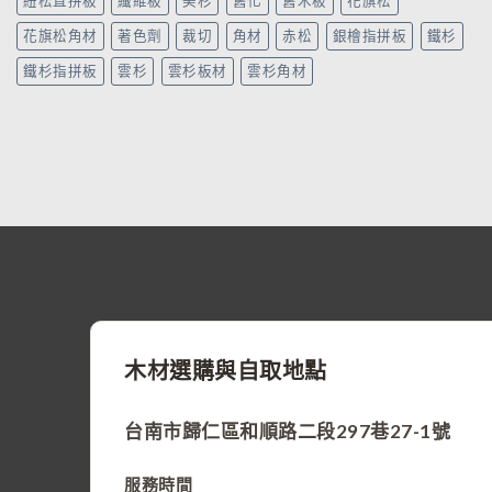
紐松直拼板
纖維板
美杉
舊化
舊木板
花旗松
花旗松角材
著色劑
裁切
角材
赤松
銀檜指拼板
鐵杉
鐵杉指拼板
雲杉
雲杉板材
雲杉角材
木材選購與自取地點
台南市歸仁區和順路二段297巷27-1號
服務時間