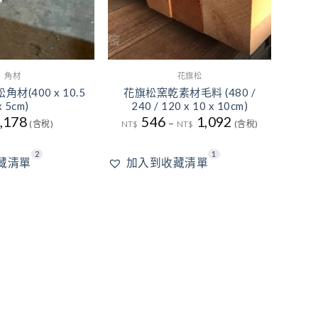
角材
花旗松
材(400 x 10.5
花旗松窯乾素材毛料 (480 /
x 5cm)
240 / 120 x 10 x 10cm)
,178
546
1,092
–
(含稅)
NT$
NT$
(含稅)
2
2
1
藏清單
加入到收藏清單