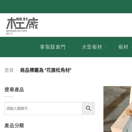
跳
到
內
容
客製穀倉門
大型板材
板材
首頁
/
商品標籤為 “花旗松角材”
搜尋產品
產品分類