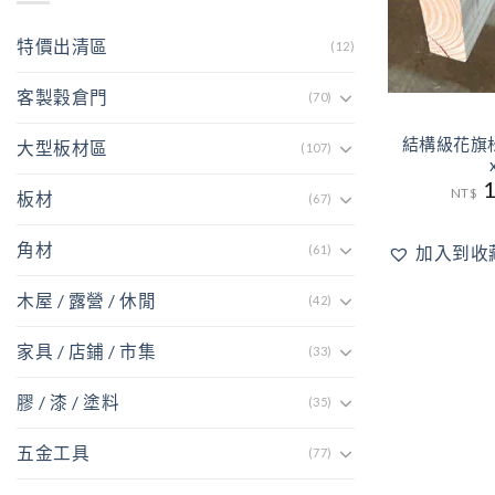
特價出清區
(12)
客製穀倉門
(70)
結構級花旗松角
大型板材區
(107)
1
NT$
板材
(67)
角材
(61)
加入到收
木屋 / 露營 / 休閒
(42)
家具 / 店鋪 / 市集
(33)
膠 / 漆 / 塗料
(35)
五金工具
(77)