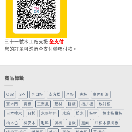
三十一號木工廠支援
全支付
您的訂單可透過全支付轉帳付款。
商品標籤
OSB
SPF
企口板
南方松
合板
夾板
室內用漆
實木門
寬板
工業風
建材
拼板
指拼板
放射松
日本檜木
日杉
木器塗料
木箱
松木
板材
柚木指拼板
柚木色
柳安木
毛料
澳松
牆板
牆面
紅松木指拼板