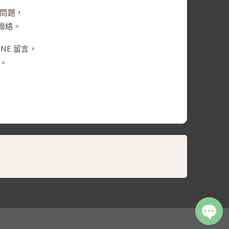
問題，
們聯絡。
NE 留言，
。