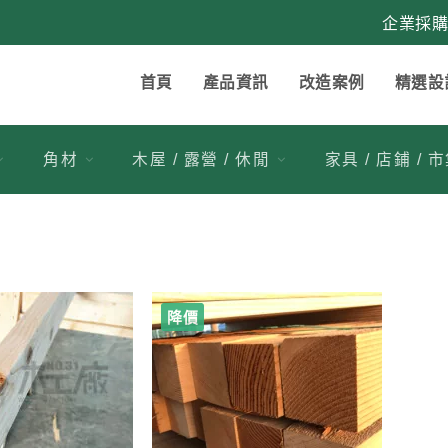
企業採
首頁
產品資訊
改造案例
精選設
角材
木屋 / 露營 / 休閒
家具 / 店鋪 / 
降價
2
2
1
加入
加入
到收
到收
藏清
藏清
單
單