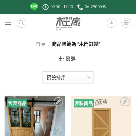
跳
09:00 - 17:00
06-2900045
到
內
容
首頁
/
商品標籤為 “木門訂製”
篩選
客製商品
客製商品
3
2
1
加入
加入
到收
到收
藏清
藏清
單
單