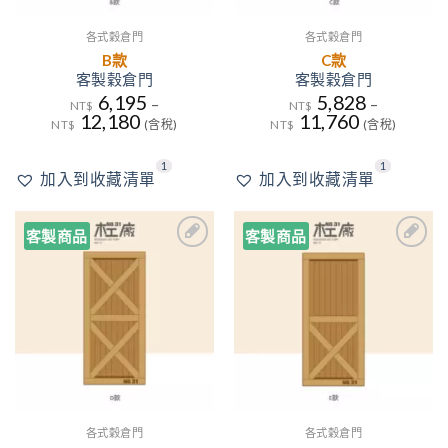
各式穀倉門
各式穀倉門
B款
C款
客製穀倉門
客製穀倉門
6,195
5,828
–
–
NT$
NT$
12,180
11,760
NT$
(含稅)
NT$
(含稅)
1
3
1
加入到收藏清單
加入到收藏清單
客製商品
客製商品
2
2
加入
加入
到收
到收
藏清
藏清
單
單
各式穀倉門
各式穀倉門