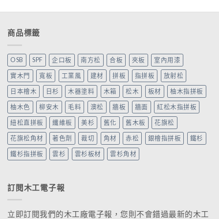
商品標籤
OSB
SPF
企口板
南方松
合板
夾板
室內用漆
實木門
寬板
工業風
建材
拼板
指拼板
放射松
日本檜木
日杉
木器塗料
木箱
松木
板材
柚木指拼板
柚木色
柳安木
毛料
澳松
牆板
牆面
紅松木指拼板
紐松直拼板
纖維板
美杉
舊化
舊木板
花旗松
花旗松角材
著色劑
裁切
角材
赤松
銀檜指拼板
鐵杉
鐵杉指拼板
雲杉
雲杉板材
雲杉角材
訂閱木工電子報
立即訂閱我們的木工廠電子報，您則不會錯過最新的木工