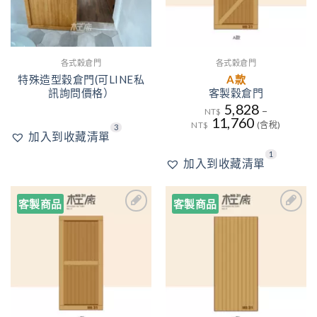
各式穀倉門
各式穀倉門
特殊造型穀倉門(可LINE私
A款
訊詢問價格）
客製穀倉門
5,828
–
NT$
11,760
NT$
(含稅)
3
加入到收藏清單
2
1
加入到收藏清單
客製商品
客製商品
1
3
1
加入
加入
到收
到收
藏清
藏清
單
單