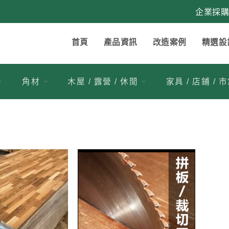
企業採
首頁
產品資訊
改造案例
精選設
角材
木屋 / 露營 / 休閒
家具 / 店鋪 / 
3
加入
加入
到收
到收
藏清
藏清
單
單