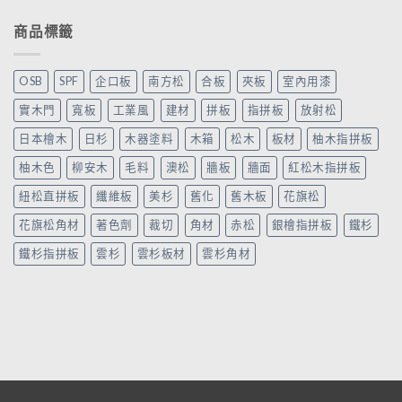
商品標籤
OSB
SPF
企口板
南方松
合板
夾板
室內用漆
實木門
寬板
工業風
建材
拼板
指拼板
放射松
日本檜木
日杉
木器塗料
木箱
松木
板材
柚木指拼板
柚木色
柳安木
毛料
澳松
牆板
牆面
紅松木指拼板
紐松直拼板
纖維板
美杉
舊化
舊木板
花旗松
花旗松角材
著色劑
裁切
角材
赤松
銀檜指拼板
鐵杉
鐵杉指拼板
雲杉
雲杉板材
雲杉角材