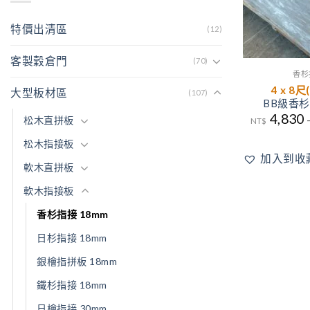
特價出清區
(12)
客製穀倉門
(70)
香杉
4 x 8尺
大型板材區
(107)
BB級香杉
4,830
松木直拼板
NT$
松木指接板
加入到收
軟木直拼板
軟木指接板
香杉指接 18mm
日杉指接 18mm
銀檜指拼板 18mm
鐵杉指接 18mm
日檜指接 30mm