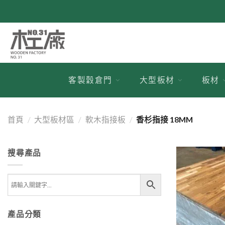
跳
到
內
容
客製穀倉門
大型板材
板材
首頁
/
大型板材區
/
軟木指接板
/
香杉指接 18MM
搜尋產品
產品分類