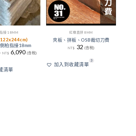
指接 18MM
紅橡直拼 8MM
(122x244cm)
夾板、拼板、OSB裁切刀費
側柏指接18mm
32
NT$
(含稅)
6,090
–
NT$
(含稅)
3
加入到收藏清單
藏清單