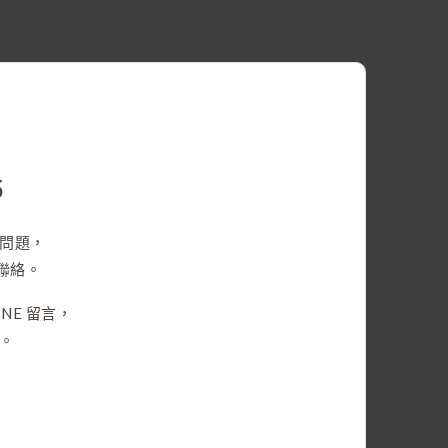
5
問題，
們聯絡。
NE 留言，
。